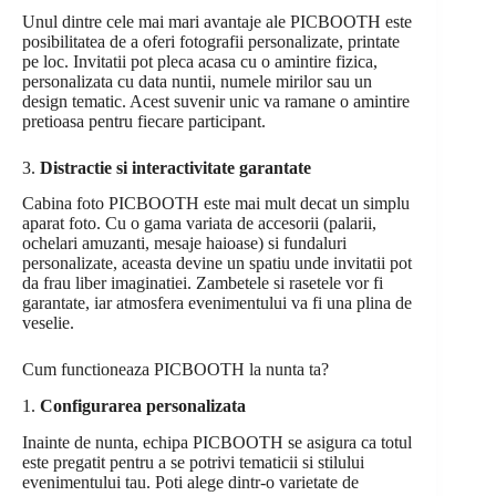
Unul dintre cele mai mari avantaje ale PICBOOTH este
posibilitatea de a oferi fotografii personalizate, printate
pe loc. Invitatii pot pleca acasa cu o amintire fizica,
personalizata cu data nuntii, numele mirilor sau un
design tematic. Acest suvenir unic va ramane o amintire
pretioasa pentru fiecare participant.
3.
Distractie si interactivitate garantate
Cabina foto PICBOOTH este mai mult decat un simplu
aparat foto. Cu o gama variata de accesorii (palarii,
ochelari amuzanti, mesaje haioase) si fundaluri
personalizate, aceasta devine un spatiu unde invitatii pot
da frau liber imaginatiei. Zambetele si rasetele vor fi
garantate, iar atmosfera evenimentului va fi una plina de
veselie.
Cum functioneaza PICBOOTH la nunta ta?
1.
Configurarea personalizata
Inainte de nunta, echipa PICBOOTH se asigura ca totul
este pregatit pentru a se potrivi tematicii si stilului
evenimentului tau. Poti alege dintr-o varietate de