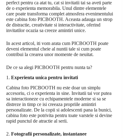
perfect pentru ca atat tu, cat si invitatii tai sa aveti parte
de o experienta memorabila. Unul dintre elementele
care poate transforma complet atmosfera evenimentului
este cabina foto PICBOOTH. Aceasta adauga un strop
de distractie, creativitate si interactivitate, oferind
invitatilor ocazia sa creeze amintiri unice.
In acest articol, iti vom arata cum PICBOOTH poate
deveni elementul cheie al nuntii tale si cum poate
contribui la crearea unor momente de neuitat.
De ce sa alegi PICBOOTH pentru nunta ta?
1.
Experienta unica pentru invitati
Cabina foto PICBOOTH nu este doar un simplu
accesoriu, ci o experienta in sine. Invitatii tai vor putea
sa interactioneze cu echipamentele moderne si sa se
distreze in timp ce isi creeaza propriile amintiri
personalizate. De la copii si adolescenti pana la bunici,
cabina foto este potrivita pentru toate varstele si devine
rapid punctul de atractie al serii.
2.
Fotografii personalizate, instantanee