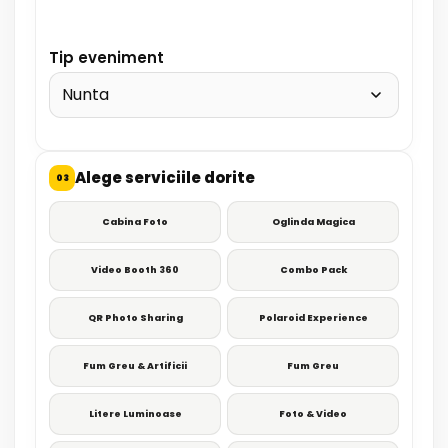
Tip eveniment
Alege serviciile dorite
03
Cabina Foto
Oglinda Magica
Video Booth 360
Combo Pack
QR Photo Sharing
Polaroid Experience
Fum Greu & Artificii
Fum Greu
Litere Luminoase
Foto & Video