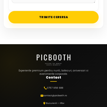
Experiente premium pentru nunti, botezuri, aniversari si
evenimente corporate.
Contact
0757 958 688
contact@picbooth.ro
Bucuresti • Ilfov