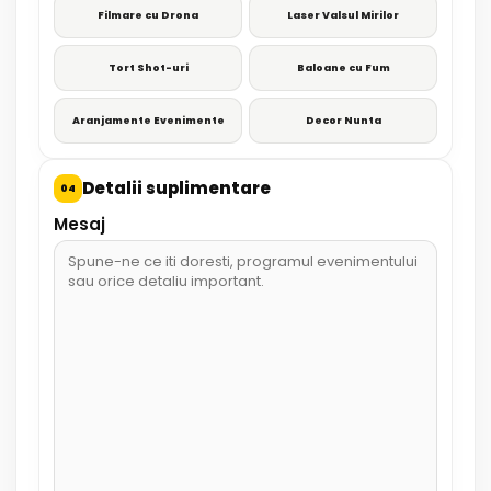
Filmare cu Drona
Laser Valsul Mirilor
Tort Shot-uri
Baloane cu Fum
Aranjamente Evenimente
Decor Nunta
Detalii suplimentare
04
Mesaj