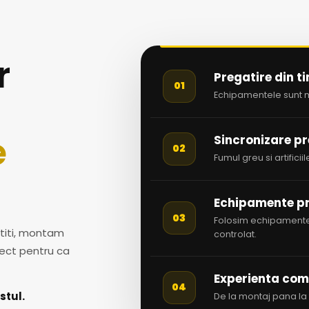
r
Pregatire din t
01
Echipamentele sunt mo
e
Sincronizare pr
02
Fumul greu si artifici
Echipamente pr
03
Folosim echipamente 
titi, montam
controlat.
ect pentru ca
Experienta com
04
stul.
De la montaj pana la 