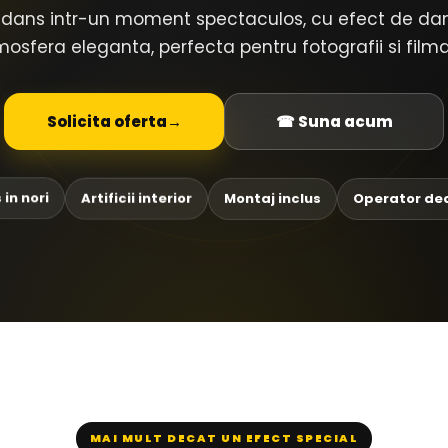
dans intr-un moment spectaculos, cu efect de dans in
atmosfera eleganta, perfecta pentru fotografii si film
Solicita oferta
→
☎ Suna acum
in nori
Artificii interior
Montaj inclus
Operator de
MAI MULT DECAT UN EFECT SPECIAL