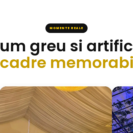
MOMENTE REALE
um greu si artific
 cadre memorabi