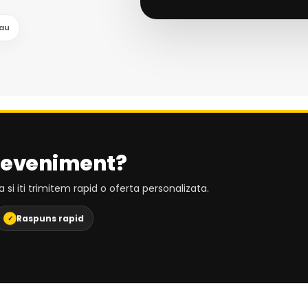
tau
la eveniment?
a si iti trimitem rapid o oferta personalizata.
Raspuns rapid
✓