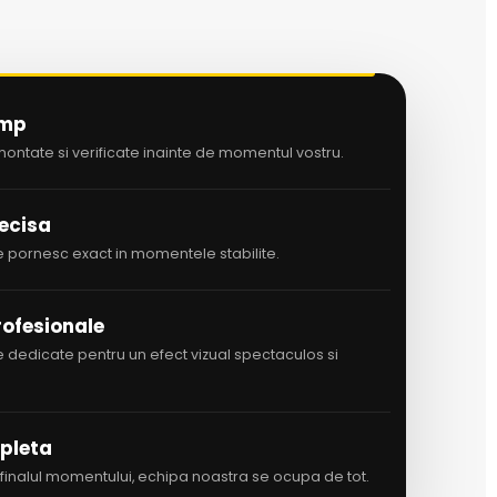
imp
ntate si verificate inainte de momentul vostru.
ecisa
ile pornesc exact in momentele stabilite.
ofesionale
dedicate pentru un efect vizual spectaculos si
pleta
finalul momentului, echipa noastra se ocupa de tot.