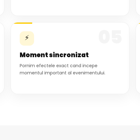
05
⚡
Moment sincronizat
Pornim efectele exact cand incepe
momentul important al evenimentului.