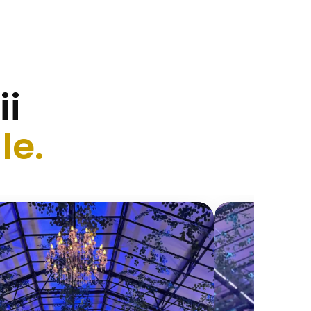
ii
le.