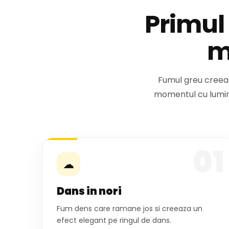
Primul
m
Fumul greu creeaza
momentul cu lumina
01
☁
Dans in nori
Fum dens care ramane jos si creeaza un
efect elegant pe ringul de dans.