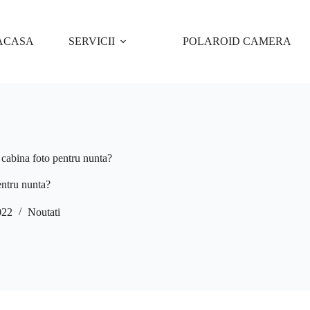
ACASA
SERVICII
POLAROID CAMERA
o cabina foto pentru nunta?
entru nunta?
022
Noutati