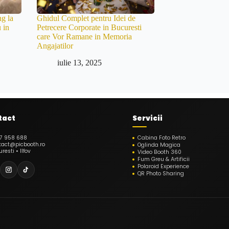
g la
Ghidul Complet pentru Idei de
 in
Petrecere Corporate in Bucuresti
care Vor Ramane in Memoria
Angajatilor
iulie 13, 2025
tact
Servicii
7 958 688
Cabina Foto Retro
tact@picbooth.ro
Oglinda Magica
resti • Ilfov
Video Booth 360
Fum Greu & Artificii
Polaroid Experience
QR Photo Sharing