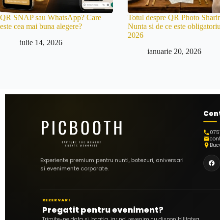
QR SNAP sau WhatsApp? Care
Totul despre QR Photo Sharin
este cea mai buna alegere?
Nunta si de ce este obligatoriu
2026
iulie 14, 2026
ianuarie 20, 2026
Con
075
con
Bucu
Experiente premium pentru nunti, botezuri, aniversari
si evenimente corporate.
REZERVARI
Pregatit pentru eveniment?
Trimite-ne data si locatia, iar noi revenim cu disponibilitatea.