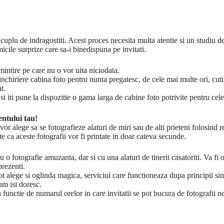
cuplu de indragostiti. Acest proces necesita multa atentie si un studiu d
icile surprize care sa-i binedispuna pe invitati.
amintire pe care nu o vor uita niciodata.
nchiriere cabina foto pentru nunta pregatesc, de cele mai multe ori, cuti
t.
si iti pune la dispozitie o gama larga de cabine foto potrivite pentru ce
entului tau!
 vor alege sa se fotografieze alaturi de miri sau de alti prieteni folosind
te ca aceste fotografii vor fi printate in doar cateva secunde.
o fotografie amuzanta, dar si cu una alaturi de tinerii casatoriti. Va fi o
prezenti.
 alege si oglinda magica, serviciul care functioneaza dupa principii simi
um isi doresc.
n functie de numarul orelor in care invitatii se pot bucura de fotografii ne