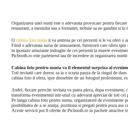
Organizarea unei nunti este o adevarata provocare pentru fiecare 
restaurant, a meniului sau a formatiei, trebuie sa ne gandim si la m
O
cabina foto nunta
ii va antrena pe cei prezenti si le va oferi o 
Fiind o adevarata sursa de amuzament, furnizorii care ofera spre i
in ipostaze amuzante indragite de cei prezenti la marele evenimen
Picbooth.ro este partenerul tau de incredere in organizarea nuntii 
Cabina foto pentru nunta va fi elementul surpriza al evenim
Toti invitatii care doresc sa ia o scurta pauza de la ringul de dans
cabina foto il ofera, spre deosebire de un fotograf profesionist, es
Astfel, fiecare pereche invitata va putea pleca, dupa eveniment, cu 
transforma evenimentul intr-unul cu adevarat apreciat de toti cei 
Pe langa cabina foto pentru nunta, organizatorii de evenimente pot
posibilitatea de a se aranja, pozitiona si pregati pentru poza asa c
Aceste servicii pot fi oferite de Picbooth.ro in pachete atractive i