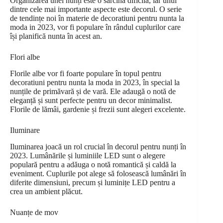
Organizarea unei nunți este o sarcină dificilă, iar unul
dintre cele mai importante aspecte este decorul. O serie
de tendințe noi în materie de decoratiuni pentru nunta la
moda in 2023, vor fi populare în rândul cuplurilor care
își planifică nunta în acest an.
Flori albe
Florile albe vor fi foarte populare în topul pentru
decoratiuni pentru nunta la moda in 2023, în special la
nunțile de primăvară și de vară. Ele adaugă o notă de
eleganță și sunt perfecte pentru un decor minimalist.
Florile de lămâi, gardenie și frezii sunt alegeri excelente.
Iluminare
Iluminarea joacă un rol crucial în decorul pentru nunți în
2023. Lumânările și luminiile LED sunt o alegere
populară pentru a adăuga o notă romantică și caldă la
eveniment. Cuplurile pot alege să folosească lumânări în
diferite dimensiuni, precum și luminițe LED pentru a
crea un ambient plăcut.
Nuanțe de mov