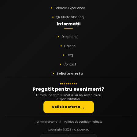
Polaroid Experience
QR Photo Sharing
Informatii
Despre noi
Galerie
Blog
Contact
Solicita oferta
REZERVARI
Pregatit pentru eveniment?
Trimite-ne data si locatia, iar noi revenim cu
disponibilitatea.
→
Solicita oferta
Termeni si conditii
Politica de confidentialitate
Copyright ©
2026
PICBOOTH.RO