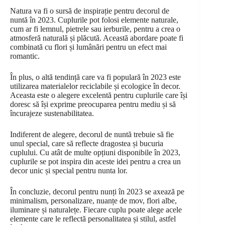
Natura va fi o sursă de inspirație pentru decorul de
nuntă în 2023. Cuplurile pot folosi elemente naturale,
cum ar fi lemnul, pietrele sau ierburile, pentru a crea o
atmosferă naturală și plăcută. Această abordare poate fi
combinată cu flori și lumânări pentru un efect mai
romantic.
În plus, o altă tendință care va fi populară în 2023 este
utilizarea materialelor reciclabile și ecologice în decor.
Aceasta este o alegere excelentă pentru cuplurile care își
doresc să își exprime preocuparea pentru mediu și să
încurajeze sustenabilitatea.
Indiferent de alegere, decorul de nuntă trebuie să fie
unul special, care să reflecte dragostea și bucuria
cuplului. Cu atât de multe opțiuni disponibile în 2023,
cuplurile se pot inspira din aceste idei pentru a crea un
decor unic și special pentru nunta lor.
În concluzie, decorul pentru nunți în 2023 se axează pe
minimalism, personalizare, nuanțe de mov, flori albe,
iluminare și naturalețe. Fiecare cuplu poate alege acele
elemente care le reflectă personalitatea și stilul, astfel