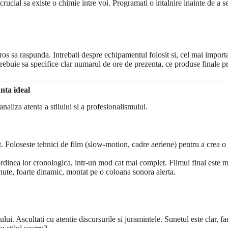
crucial sa existe o chimie intre voi. Programati o intalnire inainte de a
curos sa raspunda. Intrebati despre echipamentul folosit si, cel mai impor
rebuie sa specifice clar numarul de ore de prezenta, ce produse finale pri
nta ideal
naliza atenta a stilului si a profesionalismului.
t. Foloseste tehnici de film (slow-motion, cadre aeriene) pentru a crea o
inea lor cronologica, intr-un mod cat mai complet. Filmul final este mai
nute, foarte dinamic, montat pe o coloana sonora alerta.
netului. Ascultati cu atentie discursurile si juramintele. Sunetul este clar