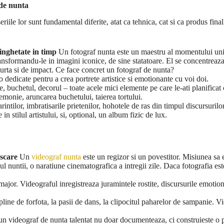
 de nunta
iile lor sunt fundamental diferite, atat ca tehnica, cat si ca produs final
inghetate in timp
Un fotograf nunta este un maestru al momentului unic
ransformandu-le in imagini iconice, de sine statatoare. El se concentreaz
curta si de impact. Ce face concret un fotograf de nunta?
 dedicate pentru a crea portrete artistice si emotionante cu voi doi.
, buchetul, decorul – toate acele mici elemente pe care le-ati planificat c
emonie, aruncarea buchetului, taierea tortului.
intilor, imbratisarile prietenilor, hohotele de ras din timpul discursurilo
 in stilul artistului, si, optional, un album fizic de lux.
iscare
Un
videograf nunta
este un regizor si un povestitor. Misiunea sa 
ul nuntii, o naratiune cinematografica a intregii zile. Daca fotografia es
major. Videograful inregistreaza juramintele rostite, discursurile emotion
pline de forfota, la pasii de dans, la clipocitul paharelor de sampanie. V
un videograf de nunta talentat nu doar documenteaza, ci construieste o 