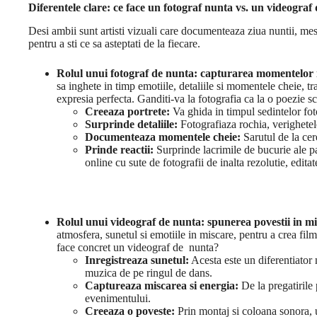
Diferentele clare: ce face un fotograf nunta vs. un videograf
Desi ambii sunt artisti vizuali care documenteaza ziua nuntii, meser
pentru a sti ce sa asteptati de la fiecare.
Rolul unui fotograf de nunta: capturarea momentelor 
sa inghete in timp emotiile, detaliile si momentele cheie, t
expresia perfecta. Ganditi-va la fotografia ca la o poezie s
Creeaza portrete:
Va ghida in timpul sedintelor foto
Surprinde detaliile:
Fotografiaza rochia, verighetele
Documenteaza momentele cheie:
Sarutul de la cer
Prinde reactii:
Surprinde lacrimile de bucurie ale par
online cu sute de fotografii de inalta rezolutie, editate
Rolul unui videograf de nunta: spunerea povestii in m
atmosfera, sunetul si emotiile in miscare, pentru a crea film
face concret un videograf de nunta?
Inregistreaza sunetul:
Acesta este un diferentiator 
muzica de pe ringul de dans.
Captureaza miscarea si energia:
De la pregatirile 
evenimentului.
Creeaza o poveste:
Prin montaj si coloana sonora, 