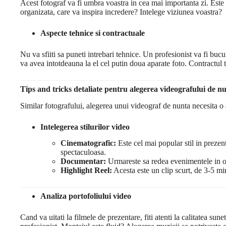
Acest fotograf va fi umbra voastra in cea mai importanta zi. Este 
organizata, care va inspira incredere? Intelege viziunea voastra?
Aspecte tehnice si contractuale
Nu va sfiiti sa puneti intrebari tehnice. Un profesionist va fi bu
va avea intotdeauna la el cel putin doua aparate foto. Contractul t
Tips and tricks detaliate pentru alegerea videografului de nu
Similar fotografului, alegerea unui videograf de nunta necesita o a
Intelegerea stilurilor video
Cinematografic:
Este cel mai popular stil in prezen
spectaculoasa.
Documentar:
Urmareste sa redea evenimentele in ord
Highlight Reel:
Acesta este un clip scurt, de 3-5 mi
Analiza portofoliului video
Cand va uitati la filmele de prezentare, fiti atenti la calitatea su