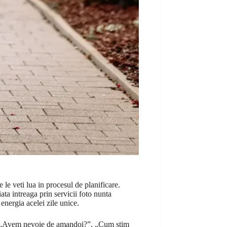
 le veti lua in procesul de planificare.
iata intreaga prin servicii foto nunta
 energia acelei zile unice.
 ei?”, „Avem nevoie de amandoi?”, „Cum stim