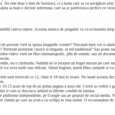
 Nu este doar o lista de furnizori, ci o harta care sa va navigheze prin 
m ajuta sa luati o decizie informata, care sa se potriveasca perfect cu vizi
 stabiliti cateva repere. Aceasta munca de pregatire va va economisi timp s
de poveste vreti sa spuna imaginile voastre? Discutati intre voi si uitati
? Preferati portretele clasice si elegante, in stil traditional? Sau poate 
i pentru video: vreti un film cinematografic, plin de emotie, sau un docum
rectie.
titie, nu o cheltuiala. Stabiliti de la inceput un buget maxim pe care sunt
 vor avea tarife mai ridicate. Stiind bugetul, puteti filtra cautarile si va
isti sunt rezervati cu 12, chiar si 18 luni in avans. Nu lasati aceasta dec
ia.
le 10-15 poze de top de pe prima pagina a unui site. Cereti sa vedeti o g
ului si cum se descurca artistul in diferite conditii de lumina.
e platforme independente, pe Google sau pe grupuri de social media. Ved
pre chimia pe care au avut-o cu echipa in ziua nuntii. O recomandare de 