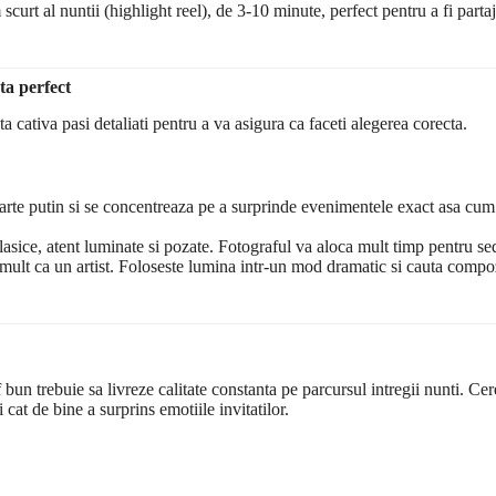
scurt al nuntii (highlight reel), de 3-10 minute, perfect pentru a fi parta
ta perfect
 cativa pasi detaliati pentru a va asigura ca faceti alegerea corecta.
oarte putin si se concentreaza pe a surprinde evenimentele exact asa cum 
asice, atent luminate si pozate. Fotograful va aloca mult timp pentru sedi
mult ca un artist. Foloseste lumina intr-un mod dramatic si cauta compozi
f bun trebuie sa livreze calitate constanta pe parcursul intregii nunti. Cer
 cat de bine a surprins emotiile invitatilor.