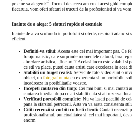
pe cine sa alegem?”. Tocmai de aceea am creat acest ghid complet.
fiecaruia, vom oferi sfaturi si trucuri de la profesionisti si va vo
Inainte de a alege: 5 sfaturi rapide si esentiale
Inainte de a va scufunda in portofolii si oferte, respirati adanc si
eficient.
Definiti-va stilul:
Acesta este cel mai important pas. Ce fel 
fotojurnalistic, care surprinde momentele natural, fara regie
abordare artistica, „fine art”? Acelasi lucru este valabil s
ce stil va place, puteti cauta artisti care exceleaza in acea di
Stabiliti un buget realist:
Serviciile foto-video sunt o inves
obicei, un
fotograf nunta
cu experienta si un portofoliu solid
incadreaza in posibilitatile voastre.
Incepeti cautarea din timp:
Cei mai buni si mai cautati art
cautarea imediat dupa ce ati stabilit data si ati rezervat locat
Verificati portofolii complete:
Nu va lasati pacaliti de ce
pana la sfarsitul petrecerii. Asta va va arata consistenta stil
Cititi recenzii si vorbiti cu fosti clienti:
Cautati recenzii p
profesionalismul, punctualitatea si, cel mai important, des
enorm.