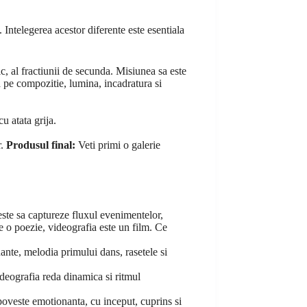
. Intelegerea acestor diferente este esentiala
, al fractiunii de secunda. Misiunea sa este
a pe compozitie, lumina, incadratura si
u atata grija.
r.
Produsul final:
Veti primi o galerie
este sa captureze fluxul evenimentelor,
te o poezie, videografia este un film. Ce
ante, melodia primului dans, rasetele si
ideografia reda dinamica si ritmul
poveste emotionanta, cu inceput, cuprins si