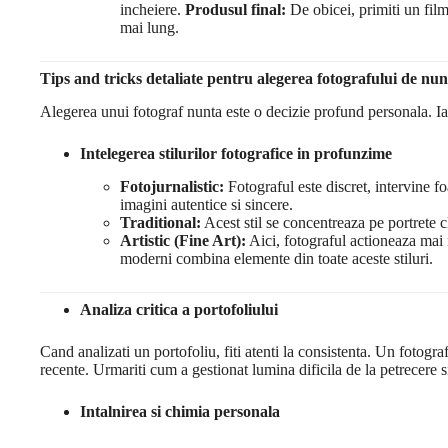
incheiere.
Produsul final:
De obicei, primiti un film 
mai lung.
Tips and tricks detaliate pentru alegerea fotografului de nun
Alegerea unui fotograf nunta este o decizie profund personala. Iata
Intelegerea stilurilor fotografice in profunzime
Fotojurnalistic:
Fotograful este discret, intervine f
imagini autentice si sincere.
Traditional:
Acest stil se concentreaza pe portrete cl
Artistic (Fine Art):
Aici, fotograful actioneaza mai 
moderni combina elemente din toate aceste stiluri.
Analiza critica a portofoliului
Cand analizati un portofoliu, fiti atenti la consistenta. Un fotogra
recente. Urmariti cum a gestionat lumina dificila de la petrecere si
Intalnirea si chimia personala