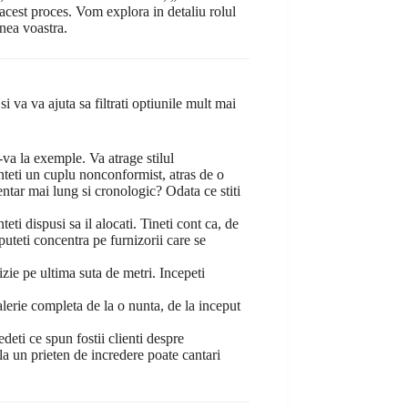
acest proces. Vom explora in detaliu rolul
unea voastra.
i va va ajuta sa filtrati optiunile mult mai
-va la exemple. Va atrage stilul
sunteti un cuplu nonconformist, atras de o
entar mai lung si cronologic? Odata ce stiti
eti dispusi sa il alocati. Tineti cont ca, de
 puteti concentra pe furnizorii care se
izie pe ultima suta de metri. Incepeti
alerie completa de la o nunta, de la inceput
eti ce spun fostii clienti despre
la un prieten de incredere poate cantari