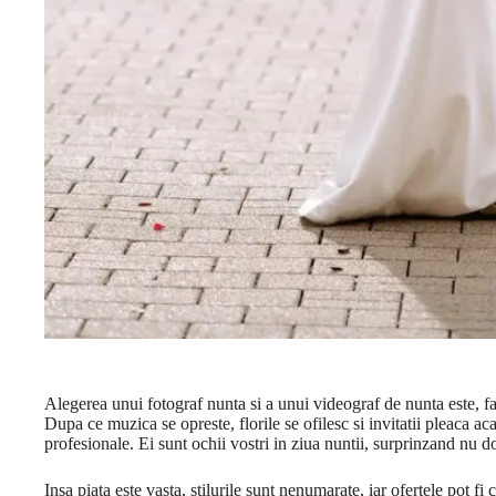
Alegerea unui fotograf nunta si a unui videograf de nunta este, far
Dupa ce muzica se opreste, florile se ofilesc si invitatii pleaca aca
profesionale. Ei sunt ochii vostri in ziua nuntii, surprinzand nu do
Insa piata este vasta, stilurile sunt nenumarate, iar ofertele pot 