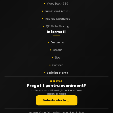
Video Booth 360
Fum Greu & Artificii
Polaroid Experience
QR Photo Sharing
Informatii
Despre noi
Galerie
Blog
Contact
Solicita oferta
REZERVARI
Pregatit pentru eveniment?
Trimite-ne data si locatia, iar noi revenim cu
disponibilitatea.
→
Solicita oferta
Termeni si conditii
Politica de confidentialitate