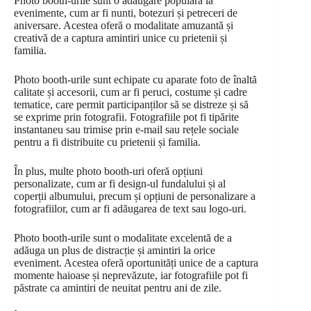
Photo booth-urile sunt o adăugare populară la
evenimente, cum ar fi nunti, botezuri și petreceri de
aniversare. Acestea oferă o modalitate amuzantă și
creativă de a captura amintiri unice cu prietenii și
familia.
Photo booth-urile sunt echipate cu aparate foto de înaltă
calitate și accesorii, cum ar fi peruci, costume și cadre
tematice, care permit participanților să se distreze și să
se exprime prin fotografii. Fotografiile pot fi tipărite
instantaneu sau trimise prin e-mail sau rețele sociale
pentru a fi distribuite cu prietenii și familia.
În plus, multe photo booth-uri oferă opțiuni
personalizate, cum ar fi design-ul fundalului și al
coperții albumului, precum și opțiuni de personalizare a
fotografiilor, cum ar fi adăugarea de text sau logo-uri.
Photo booth-urile sunt o modalitate excelentă de a
adăuga un plus de distracție și amintiri la orice
eveniment. Acestea oferă oportunități unice de a captura
momente haioase și neprevăzute, iar fotografiile pot fi
păstrate ca amintiri de neuitat pentru ani de zile.