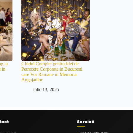
g la
Ghidul Complet pentru Idei de
 in
Petrecere Corporate in Bucuresti
care Vor Ramane in Memoria
Angajatilor
iulie 13, 2025
tact
Servicii