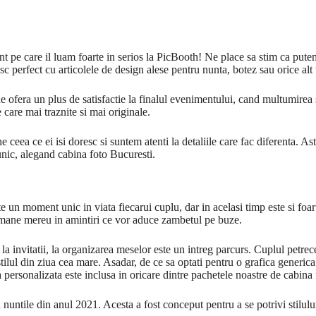
ant pe care il luam foarte in serios la PicBooth! Ne place sa stim ca pute
sc perfect cu articolele de design alese pentru nunta, botez sau orice alt
ne ofera un plus de satisfactie la finalul evenimentului, cand multumirea 
 care mai traznite si mai originale.
 ceea ce ei isi doresc si suntem atenti la detaliile care fac diferenta. A
unic, alegand cabina foto Bucuresti.
e un moment unic in viata fiecarui cuplu, dar in acelasi timp este si foart
ramane mereu in amintiri ce vor aduce zambetul pe buze.
 la invitatii, la organizarea meselor este un intreg parcurs. Cuplul petrec
ilul din ziua cea mare. Asadar, de ce sa optati pentru o grafica generica 
 personalizata este inclusa in oricare dintre pachetele noastre de cabina
untile din anul 2021. Acesta a fost conceput pentru a se potrivi stilului 