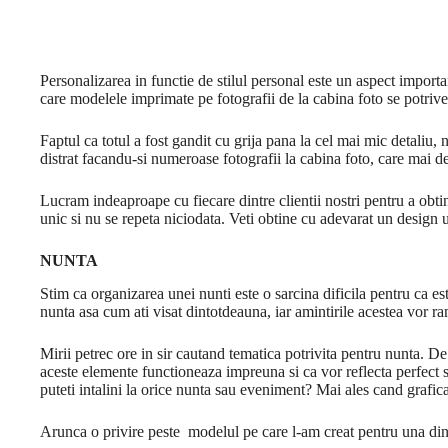
Personalizarea in functie de stilul personal este un aspect import
care modelele imprimate pe fotografii de la cabina foto se potrive
Faptul ca totul a fost gandit cu grija pana la cel mai mic detaliu, 
distrat facandu-si numeroase fotografii la cabina foto, care mai de
Lucram indeaproape cu fiecare dintre clientii nostri pentru a obtine
unic si nu se repeta niciodata. Veti obtine cu adevarat un design 
NUNTA
Stim ca organizarea unei nunti este o sarcina dificila pentru ca est
nunta asa cum ati visat dintotdeauna, iar amintirile acestea vor 
Mirii petrec ore in sir cautand tematica potrivita pentru nunta. De
aceste elemente functioneaza impreuna si ca vor reflecta perfect st
puteti intalini la orice nunta sau eveniment? Mai ales cand grafica
Arunca o privire peste modelul pe care l-am creat pentru una din n