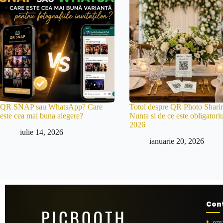
QR SNAP sau WhatsApp? Care
Totul despre QR Photo Sharin
este cea mai buna alegere?
Nunta si de ce este obligatoriu
2026
iulie 14, 2026
ianuarie 20, 2026
Con