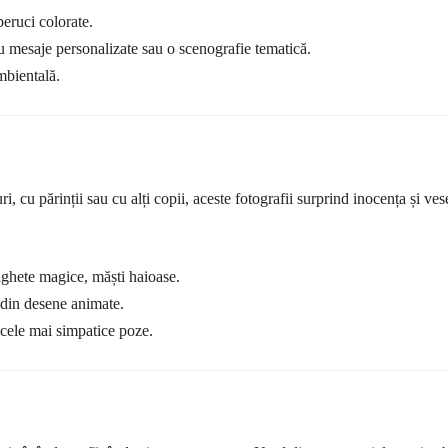
peruci colorate.
cu mesaje personalizate sau o scenografie tematică.
mbientală.
, cu părinții sau cu alți copii, aceste fotografii surprind inocența și vese
aghete magice, măști haioase.
e din desene animate.
 cele mai simpatice poze.