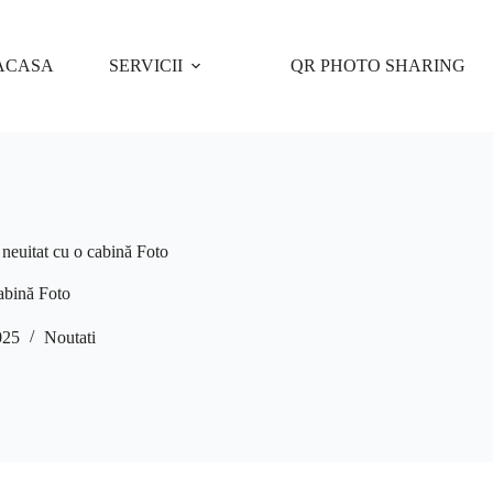
ACASA
SERVICII
QR PHOTO SHARING
euitat cu o cabină Foto
abină Foto
025
Noutati