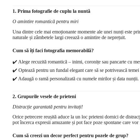
1. Prima fotografie de cuplu la nuntă
O amintire romantică pentru miri
Una dintre cele mai emoționante momente ale unei nunți este prima
naturale și zâmbetele largi creează o amintire de neprețuit.
Cum să îți faci fotografia memorabilă?
✔️ Alege recuzită romantică – inimi, coronițe sau pancarte cu me
✔️ Optează pentru un fundal elegant care să se potrivească temei
✔️ Adaugă o ramă personalizată cu numele mirilor și data nunții.
2. Grupurile vesele de prieteni
Distracție garantată pentru invitați!
Orice petrecere reușită aduce la un loc prieteni dornici de distrac
pot încerca expresii amuzante și pot face poze spontane care vor 
Cum să creezi un decor perfect pentru pozele de grup?