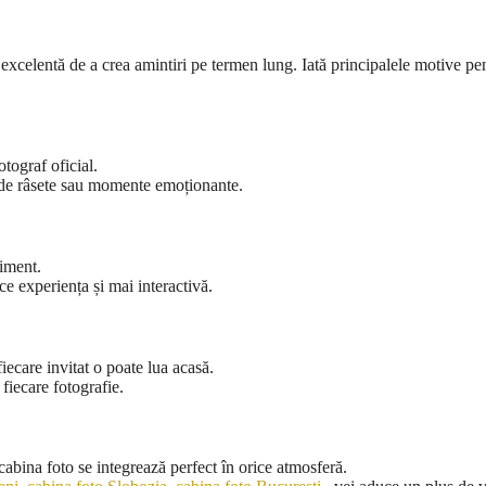
excelentă de a crea amintiri pe termen lung. Iată principalele motive pen
otograf oficial.
a de râsete sau momente emoționante.
niment.
ce experiența și mai interactivă.
fiecare invitat o poate lua acasă.
fiecare fotografie.
cabina foto se integrează perfect în orice atmosferă.