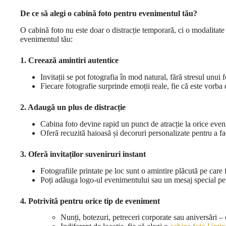
De ce să alegi o cabină foto pentru evenimentul tău?
O cabină foto nu este doar o distracție temporară, ci o modalitate 
evenimentul tău:
1. Creează amintiri autentice
Invitații se pot fotografia în mod natural, fără stresul unui f
Fiecare fotografie surprinde emoții reale, fie că este vorb
2. Adaugă un plus de distracție
Cabina foto devine rapid un punct de atracție la orice eve
Oferă recuzită haioasă și decoruri personalizate pentru a fa
3. Oferă invitaților suveniruri instant
Fotografiile printate pe loc sunt o amintire plăcută pe care 
Poți adăuga logo-ul evenimentului sau un mesaj special pe 
4. Potrivită pentru orice tip de eveniment
Nunți, botezuri, petreceri corporate sau aniversări – 