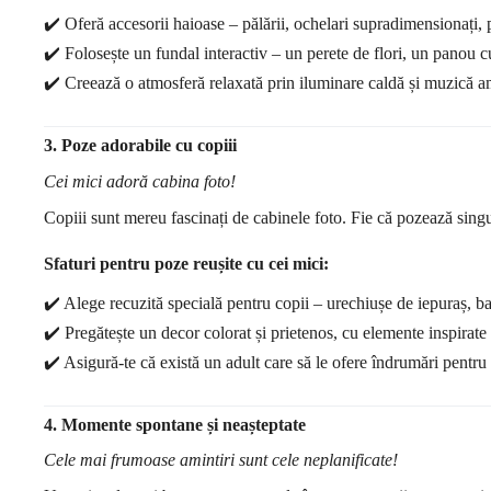
✔️ Oferă accesorii haioase – pălării, ochelari supradimensionați, 
✔️ Folosește un fundal interactiv – un perete de flori, un panou 
✔️ Creează o atmosferă relaxată prin iluminare caldă și muzică a
3. Poze adorabile cu copiii
Cei mici adoră cabina foto!
Copiii sunt mereu fascinați de cabinele foto. Fie că pozează singuri
Sfaturi pentru poze reușite cu cei mici:
✔️ Alege recuzită specială pentru copii – urechiușe de iepuraș, b
✔️ Pregătește un decor colorat și prietenos, cu elemente inspirat
✔️ Asigură-te că există un adult care să le ofere îndrumări pentru
4. Momente spontane și neașteptate
Cele mai frumoase amintiri sunt cele neplanificate!