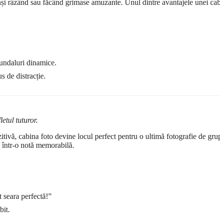
și râzând sau făcând grimase amuzante. Unul dintre avantajele unei cabine
fundaluri dinamice.
 de distracție.
etul tuturor.
 pozitivă, cabina foto devine locul perfect pentru o ultimă fotografie de g
a într-o notă memorabilă.
 seara perfectă!”
bit.