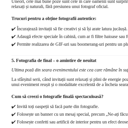
Uneori, cele mai bune poze sunt cele în care oamenii sunt surprin
relaxați și naturali, fără presiunea unui fotograf oficial.
Trucuri pentru a obține fotografii autentice:
✔️ Încurajează invitații să fie creativi și să își arate latura jucăușă.
✔️ Adaugă efecte speciale în cabină, cum ar fi filtre haioase sau 
✔️ Permite realizarea de GIF-uri sau boomerang-uri pentru un plus
5. Fotografia de final – o amintire de neuitat
Ultima poză din seara evenimentului este cea care rămâne în sufl
La sfârșitul serii, când invitații sunt relaxați și plini de energie
unui eveniment reușit și o modalitate excelentă de a încheia sear
Cum să creezi o fotografie finală spectaculoasă?
✔️ Invită toți oaspeții să facă parte din fotografie.
✔️ Folosește un banner cu un mesaj special, precum „Ne-ați făcut
✔️ Folosește confetti sau artificii de interior pentru un efect deose